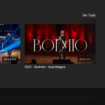
Ver Tudo
01:23:30
01:41:50
2021 - Boémio - Aula Magna
202