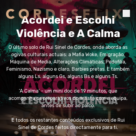
Acordei e Escolhi
Violência e A Calma
O último solo de Rui Sinel de Cordes, onde aborda as
ogivas culturais actuais: a Mafia Woke, Emigração,
Máquina de Media, Alterações Climáticas, Pedofilia,
Feminismo, Nazismo e claro, Barbies pretas. E também
alguns Ls, alguns Gs, alguns Bs e alguns Ts.
‘A Calma’ - um mini doc de 19 minutos, que
acompanha os preparativos do artista com a equipa,
antes de subir ao palco.
E todos os restantes conteúdos exclusivos de Rui
Sinel de Cordes feitos directamente para ti.