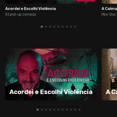
Acordei e Escolhi Violência
A Calma
Stand-up comedy
Mini-Doc
Acordei e Escolhi Violência
A C