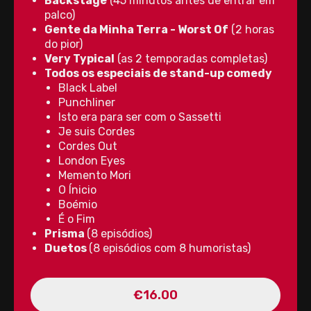
Backstage
(45 minutos antes de entrar em
palco)
Gente da Minha Terra - Worst Of
(2 horas
do pior)
Very Typical
(as 2 temporadas completas)
Todos os especiais de stand-up comedy
Black Label
Punchliner
Isto era para ser com o Sassetti
Je suis Cordes
Cordes Out
London Eyes
Memento Mori
O Ínicio
Boémio
É o Fim
Prisma
(8 episódios)
Duetos
(8 episódios com 8 humoristas)
€16.00