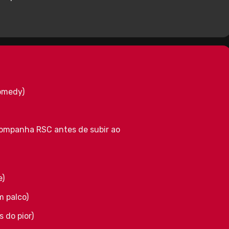
omedy)
ompanha RSC antes de subir ao
e)
m palco)
 do pior)