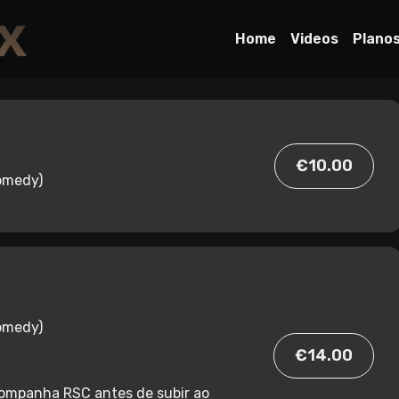
Home
Videos
Plano
€10.00
omedy)
omedy)
€14.00
ompanha RSC antes de subir ao