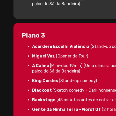
palco do Sá da Bandeira)
Plano 3
Acordei e Escolhi Violência
(Stand-up c
Miguel Vaz
(Opener da Tour)
A Calma
[Mini-doc 19min] (Uma câmara ac
palco do Sá da Bandeira)
King Cordes
(Stand-up comedy)
Blackout
(Sketch comedy - Dark nonsens
Backstage
(45 minutos antes de entrar e
Gente da Minha Terra - Worst Of
(2 horas