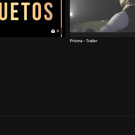
8
Prisma - Trailer