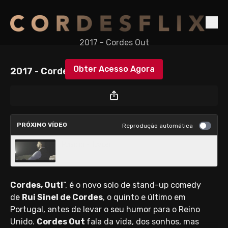
2017 - Cordes Out
Obter Acesso Agora
2017 - Cordes Out
ou
iniciar sessão
para continuar
PRÓXIMO VÍDEO
Reprodução automática
Prisma - Trailer
Cordes, Out!
“, é o novo solo de stand-up comedy
de
Rui Sinel de Cordes
, o quinto e último em
Portugal, antes de levar o seu humor para o Reino
Unido.
Cordes Out
fala da vida, dos sonhos, mas