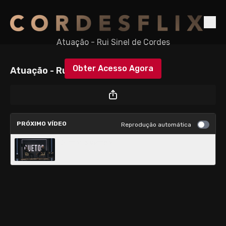
Atuação - Rui Sinel de Cordes
Obter Acesso Agora
Atuação - Rui Sinel de Cordes
ou
iniciar sessão
para continuar
PRÓXIMO VÍDEO
Reprodução automática
Gilmário Vemba